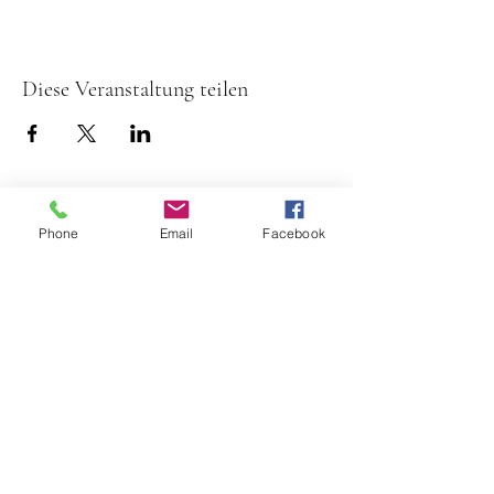
Diese Veranstaltung teilen
Phone
Email
Facebook
Spielmannszug TV Rehau
1884
+49 (0) 9283
/ 896490
webmaster@sz-rehau.de
(c) 2024