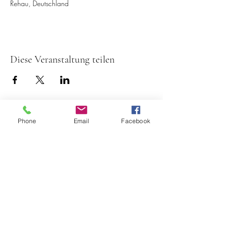
Rehau, Deutschland
Diese Veranstaltung teilen
Phone
Email
Facebook
Spielmannszug TV Rehau
1884
+49 (0) 9283
/ 896490
webmaster@sz-rehau.de
(c) 2024